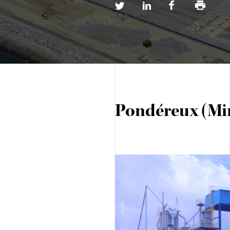
Partager
Partager
Partager
Imprimer
sur
sur
sur
twitter
linkedin
facebook
Pondéreux (Min