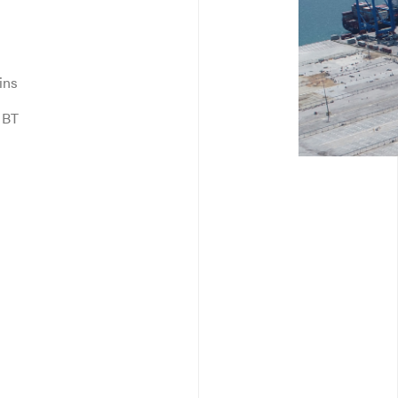
ins
 BT