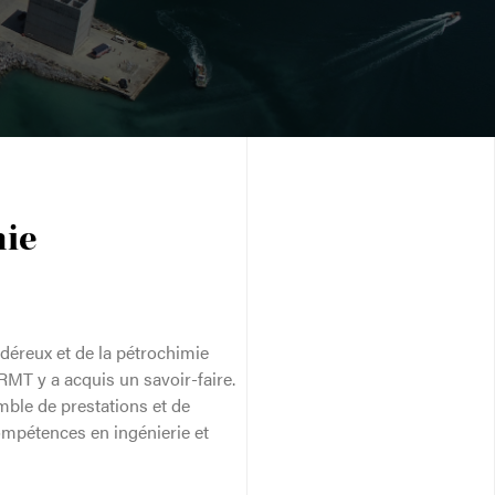
mie
déreux et de la pétrochimie
MT y a acquis un savoir-faire.
ble de prestations et de
ompétences en ingénierie et